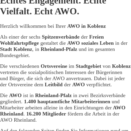
Echtes Engagement. Echte
Vielfalt. Echt AWO.
Herzlich willkommen bei Ihrer
AWO in Koblenz
Als einer der sechs
Spitzenverbände
der
Freien
Wohlfahrtspflege
gestaltet die
AWO soziales Leben
in der
Stadt Koblenz
, in
Rheinland-Pfalz
und im gesamten
Bundesgebiet.
Die verschiedenen
Ortsvereine
im
Stadtgebiet
von
Koblenz
vertreten die sozialpolitischen Interessen der Bürgerinnen
und Bürger, die sich der AWO anvertrauen. Dabei ist jeder
der Ortsvereine dem
Leitbild
der
AWO
verpflichtet.
Die
AWO
ist in
Rheinland-Pfalz
in zwei Bezirksverbände
gegliedert.
1.400 hauptamtliche Mitarbeiterinnen
und
Mitarbeiter arbeiten alleine in den Einrichtungen der
AWO
Rheinland
.
16.200 Mitglieder
fördern die Arbeit in der
AWO Rheinland.
Auf den folgenden Seiten finden Sie Informationen rund um