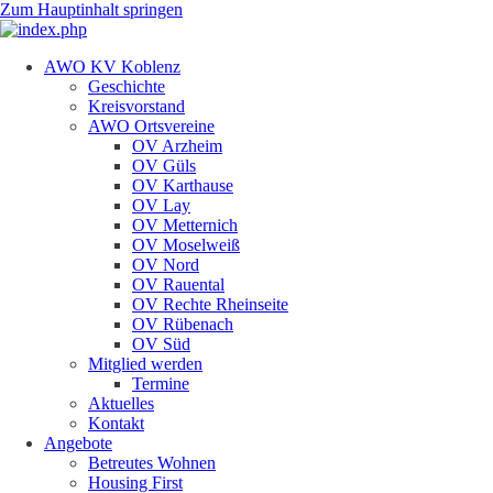
Zum Hauptinhalt springen
AWO KV Koblenz
Geschichte
Kreisvorstand
AWO Ortsvereine
OV Arzheim
OV Güls
OV Karthause
OV Lay
OV Metternich
OV Moselweiß
OV Nord
OV Rauental
OV Rechte Rheinseite
OV Rübenach
OV Süd
Mitglied werden
Termine
Aktuelles
Kontakt
Angebote
Betreutes Wohnen
Housing First