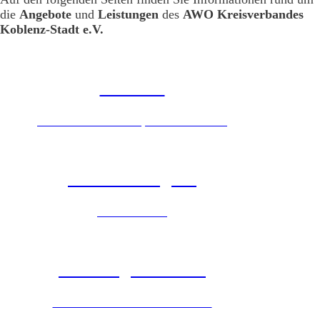
die
Angebote
und
Leistungen
des
AWO Kreisverbandes
Koblenz-Stadt e.V.
Senioren
Mobiler sozialer Dienst, Essen auf Rädern
Kinder & Jugend
Ferienfreizeiten
Wohnungslosenhilfe
Jeder Mensch braucht ein Zuhause.