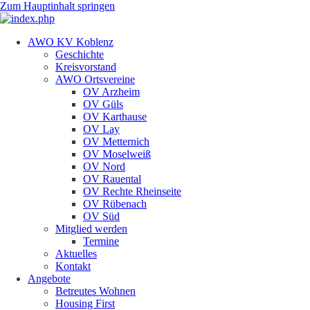
Zum Hauptinhalt springen
AWO KV Koblenz
Geschichte
Kreisvorstand
AWO Ortsvereine
OV Arzheim
OV Güls
OV Karthause
OV Lay
OV Metternich
OV Moselweiß
OV Nord
OV Rauental
OV Rechte Rheinseite
OV Rübenach
OV Süd
Mitglied werden
Termine
Aktuelles
Kontakt
Angebote
Betreutes Wohnen
Housing First