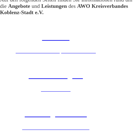
die
Angebote
und
Leistungen
des
AWO Kreisverbandes
Koblenz-Stadt e.V.
Senioren
Mobiler sozialer Dienst, Essen auf Rädern
Kinder & Jugend
Ferienfreizeiten
Wohnungslosenhilfe
Jeder Mensch braucht ein Zuhause.