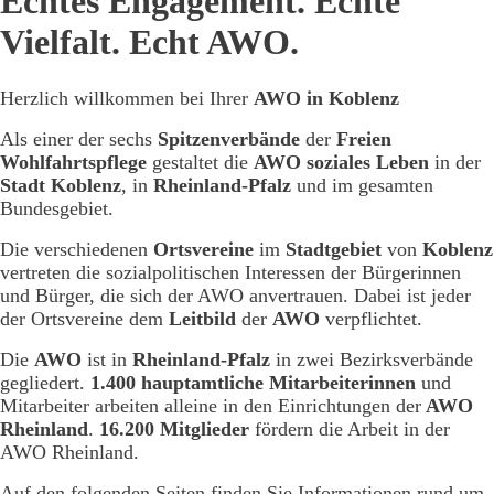
Echtes Engagement. Echte
Vielfalt. Echt AWO.
Herzlich willkommen bei Ihrer
AWO in Koblenz
Als einer der sechs
Spitzenverbände
der
Freien
Wohlfahrtspflege
gestaltet die
AWO soziales Leben
in der
Stadt Koblenz
, in
Rheinland-Pfalz
und im gesamten
Bundesgebiet.
Die verschiedenen
Ortsvereine
im
Stadtgebiet
von
Koblenz
vertreten die sozialpolitischen Interessen der Bürgerinnen
und Bürger, die sich der AWO anvertrauen. Dabei ist jeder
der Ortsvereine dem
Leitbild
der
AWO
verpflichtet.
Die
AWO
ist in
Rheinland-Pfalz
in zwei Bezirksverbände
gegliedert.
1.400 hauptamtliche Mitarbeiterinnen
und
Mitarbeiter arbeiten alleine in den Einrichtungen der
AWO
Rheinland
.
16.200 Mitglieder
fördern die Arbeit in der
AWO Rheinland.
Auf den folgenden Seiten finden Sie Informationen rund um