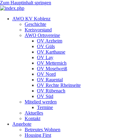
Zum Hauptinhalt springen
AWO KV Koblenz
Geschichte
Kreisvorstand
AWO Ortsvereine
OV Arzheim
OV Güls
OV Karthause
OV Lay
OV Metternich
OV Moselweiß
OV Nord
OV Rauental
OV Rechte Rheinseite
OV Rübenach
OV Süd
Mitglied werden
Termine
Aktuelles
Kontakt
Angebote
Betreutes Wohnen
Housing First