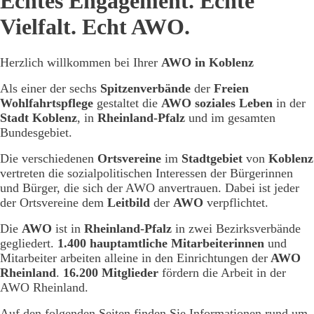
Echtes Engagement. Echte
Vielfalt. Echt AWO.
Herzlich willkommen bei Ihrer
AWO in Koblenz
Als einer der sechs
Spitzenverbände
der
Freien
Wohlfahrtspflege
gestaltet die
AWO soziales Leben
in der
Stadt Koblenz
, in
Rheinland-Pfalz
und im gesamten
Bundesgebiet.
Die verschiedenen
Ortsvereine
im
Stadtgebiet
von
Koblenz
vertreten die sozialpolitischen Interessen der Bürgerinnen
und Bürger, die sich der AWO anvertrauen. Dabei ist jeder
der Ortsvereine dem
Leitbild
der
AWO
verpflichtet.
Die
AWO
ist in
Rheinland-Pfalz
in zwei Bezirksverbände
gegliedert.
1.400 hauptamtliche Mitarbeiterinnen
und
Mitarbeiter arbeiten alleine in den Einrichtungen der
AWO
Rheinland
.
16.200 Mitglieder
fördern die Arbeit in der
AWO Rheinland.
Auf den folgenden Seiten finden Sie Informationen rund um