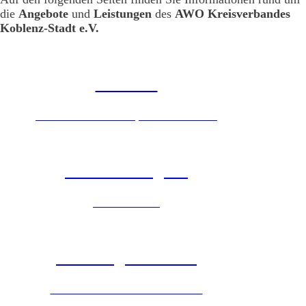
die
Angebote
und
Leistungen
des
AWO Kreisverbandes
Koblenz-Stadt e.V.
Senioren
Mobiler sozialer Dienst, Essen auf Rädern
Kinder & Jugend
Ferienfreizeiten
Wohnungslosenhilfe
Jeder Mensch braucht ein Zuhause.