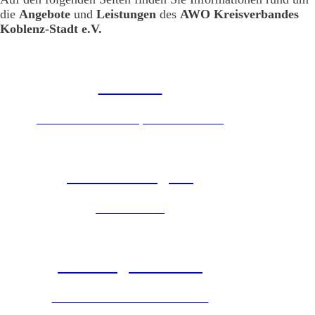
die
Angebote
und
Leistungen
des
AWO Kreisverbandes
Koblenz-Stadt e.V.
Senioren
Mobiler sozialer Dienst, Essen auf Rädern
Kinder & Jugend
Ferienfreizeiten
Wohnungslosenhilfe
Jeder Mensch braucht ein Zuhause.