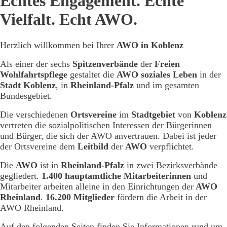
Echtes Engagement. Echte
Vielfalt. Echt AWO.
Herzlich willkommen bei Ihrer
AWO in Koblenz
Als einer der sechs
Spitzenverbände
der
Freien
Wohlfahrtspflege
gestaltet die
AWO soziales Leben
in der
Stadt Koblenz
, in
Rheinland-Pfalz
und im gesamten
Bundesgebiet.
Die verschiedenen
Ortsvereine
im
Stadtgebiet
von
Koblenz
vertreten die sozialpolitischen Interessen der Bürgerinnen
und Bürger, die sich der AWO anvertrauen. Dabei ist jeder
der Ortsvereine dem
Leitbild
der
AWO
verpflichtet.
Die
AWO
ist in
Rheinland-Pfalz
in zwei Bezirksverbände
gegliedert.
1.400 hauptamtliche Mitarbeiterinnen
und
Mitarbeiter arbeiten alleine in den Einrichtungen der
AWO
Rheinland
.
16.200 Mitglieder
fördern die Arbeit in der
AWO Rheinland.
Auf den folgenden Seiten finden Sie Informationen rund um