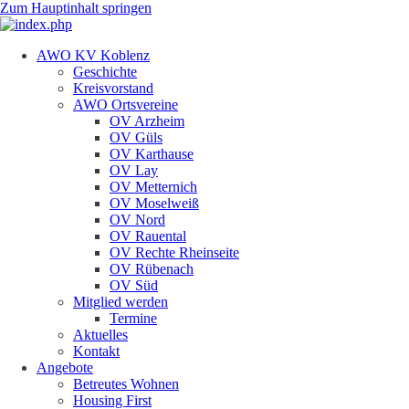
Zum Hauptinhalt springen
AWO KV Koblenz
Geschichte
Kreisvorstand
AWO Ortsvereine
OV Arzheim
OV Güls
OV Karthause
OV Lay
OV Metternich
OV Moselweiß
OV Nord
OV Rauental
OV Rechte Rheinseite
OV Rübenach
OV Süd
Mitglied werden
Termine
Aktuelles
Kontakt
Angebote
Betreutes Wohnen
Housing First